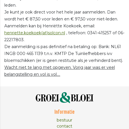
leden.
Je kunt je ook direct voor het hele jaar aanmelden. Dan
wordt het € 87,50 voor leden en € 97,50 voor niet-leden.
Aanmelden kan bij Henriëtte Koekoek, email:
henriette.koekoek(at)solcon.nl
, telefoon: 0341-415257 of 06-
22217803.
De aanmelding is pas definitief na betaling op: Bank: NL61
INGB 000 465 1139 t.n.v. KMTP De Tuinliefhebbers ivv
bloemschikken (er is geen restitutie als je verhinderd bent).
Wacht niet te lang met opgeven. Vorig jaar was er veel
belangstelling en vol is vol….
Informatie
bestuur
contact