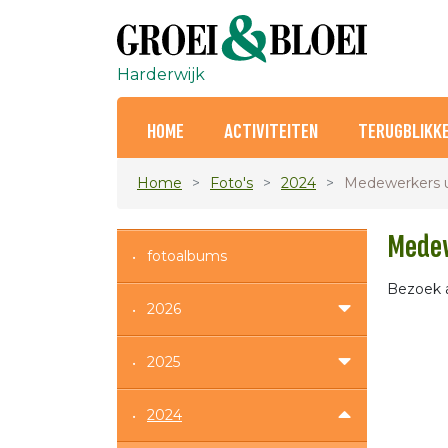
Harderwijk
HOME
ACTIVITEITEN
TERUGBLIKK
Home
Foto's
2024
Medewerkers u
Medew
fotoalbums
Bezoek a
2026
2025
2024