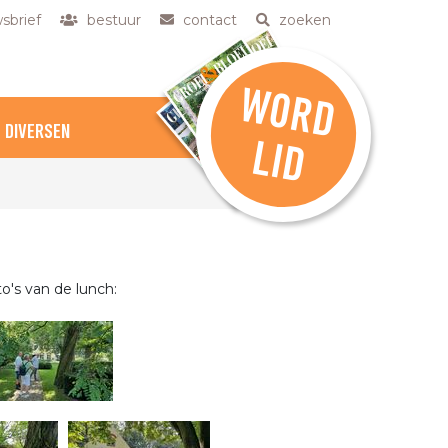
sbrief
bestuur
contact
zoeken
W
O
R
D
DIVERSEN
L
ID
o's van de lunch: