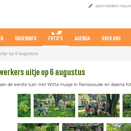
aanmelden nieuw
EN
GROENINFO
FOTO'S
AGENDA
OVER ONS
itje op 6 augustus
erkers uitje op 6 augustus
an de eerste tuin: Het Witte Huisje in Renswoude en daarna fot