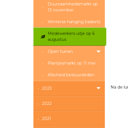
Duurzaamheidsmarkt op
13 november
Winterse hanging baskets
Medewerkers uitje op 6
augustus
Open tuinen
Plantjesmarkt op 11 mei
Afscheid bestuursleden
Na de lu
2023
2022
2021