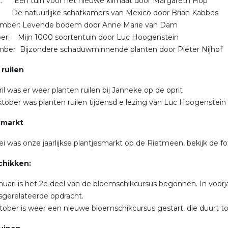
t: Een tuin voor het nieuwe klimaat door Margareth Hop
: De natuurlijke schatkamers van Mexico door Brian Kabbes
ember: Levende bodem door Anne Marie van Dam
ber: Mijn 1000 soortentuin door Luc Hoogenstein
mber Bijzondere schaduwminnende planten door Pieter Nijhof
 ruilen
il was er weer planten ruilen bij Janneke op de oprit
tober was planten ruilen tijdensd e lezing van Luc Hoogenstein
smarkt
i was onze jaarlijkse plantjesmarkt op de Rietmeen, bekijk de fo
hikken:
nuari is het 2e deel van de bloemschikcursus begonnen. In voorja
sgerelateerde opdracht.
tober is weer een nieuwe bloemschikcursus gestart, die duurt t