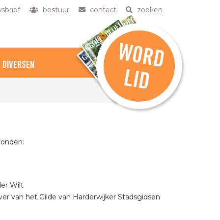
sbrief
bestuur
contact
zoeken
W
O
R
D
DIVERSEN
L
ID
vonden:
er Wilt
ijver van het Gilde van Harderwijker Stadsgidsen