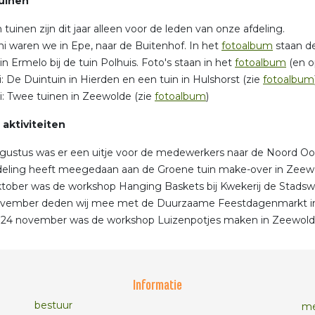
uinen
tuinen zijn dit jaar alleen voor de leden van onze afdeling.
ni waren we in Epe, naar de Buitenhof. In het
fotoalbum
staan de
 in Ermelo bij de tuin Polhuis. Foto's staan in het
fotoalbum
(en 
li: De Duintuin in Hierden en een tuin in Hulshorst (zie
fotoalbum
li: Twee tuinen in Zeewolde (zie
fotoalbum
)
 aktiviteiten
gustus was er een uitje voor de medewerkers naar de Noord Oos
eling heeft meegedaan aan de Groene tuin make-over in Zeewo
tober was de workshop Hanging Baskets bij Kwekerij de Stadswe
ovember deden wij mee met de Duurzaame Feestdagenmarkt in
 24 november was de workshop Luizenpotjes maken in Zeewolde
Informatie
bestuur
me