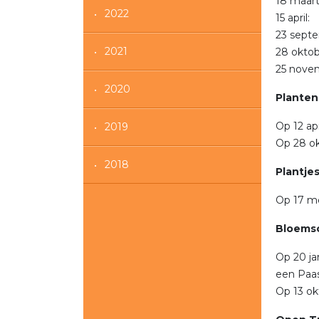
18 maar
2022
15 april
23 sept
2021
28 okto
25 nove
2020
Planten
Op 12 apr
2019
Op 28 ok
2018
Plantje
Op 17 me
Bloemsc
Op 20 ja
een Paa
Op 13 ok