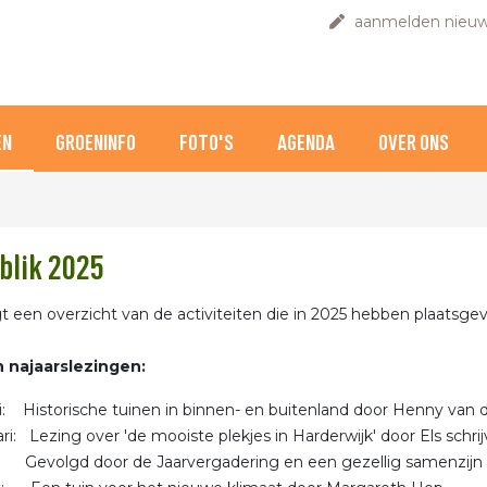
aanmelden nieuw
EN
GROENINFO
FOTO'S
AGENDA
OVER ONS
blik 2025
gt een overzicht van de activiteiten die in 2025 hebben plaatsge
n najaarslezingen:
ri: Historische tuinen in binnen- en buitenland door Henny van d
ari: Lezing over 'de mooiste plekjes in Harderwijk' door Els schr
d door de Jaarvergadering en een gezellig samenzijn