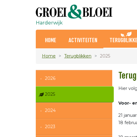
Harderwijk
HOME
ACTIVITEITEN
TERUGBLIKK
Home
Terugblikken
2025
Terug
2026
Hier vol
2025
Voor- e
2024
21 janua
18 febru
2023
Gevolg